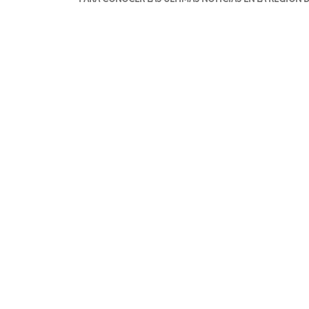
Descoperă